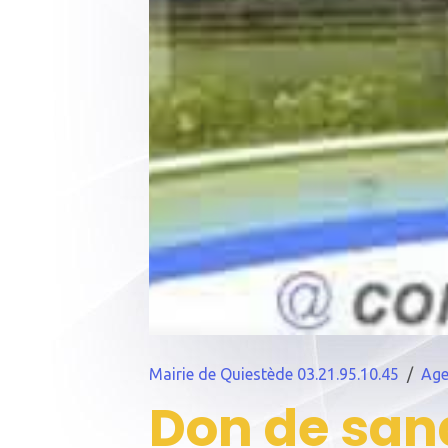
Mairie de Quiestède 03.21.95.10.45
Ag
Don de san