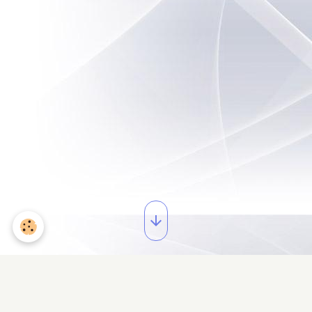
Défibrillateurs
Par
quiestede62120