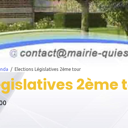
enda
Elections Législatives 2ème tour
égislatives 2ème 
:00